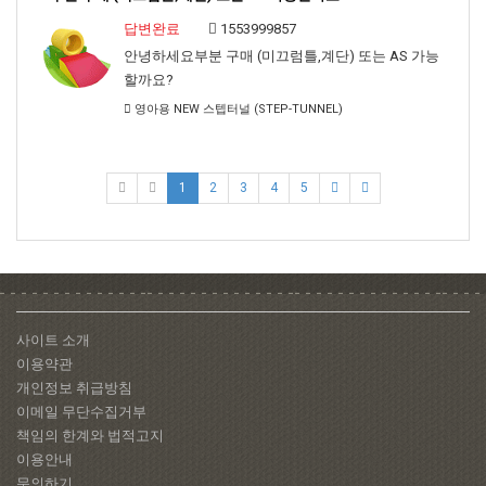
답변완료
1553999857
안녕하세요부분 구매 (미끄럼틀,계단) 또는 AS 가능
할까요?
영아용 NEW 스텝터널 (STEP-TUNNEL)
1
2
3
4
5
사이트 소개
이용약관
개인정보 취급방침
이메일 무단수집거부
책임의 한계와 법적고지
이용안내
문의하기