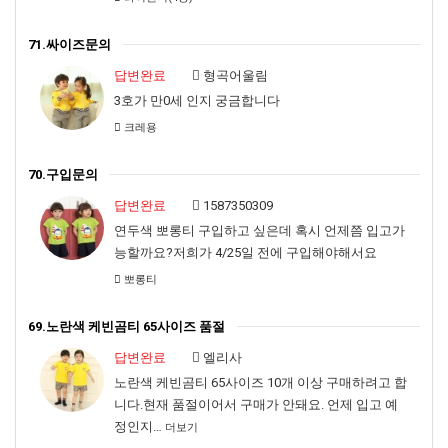
71.싸이즈문의
답변완료
형곡어울림
3호가 만0세 인지 궁금합니다
크레용
70.구입문의
답변완료
1587350309
연두색 뽀롱티 구입하고 싶은데 혹시 언제쯤 입고가
능할까요?저희가 4/25일 전에 구입해야해서요
뽀롱티
69.노란색 케빈곰티 65사이즈 품절
답변완료
엘리사
노란색 케빈곰티 65사이즈 10개 이상 구매하려고 합
니다.현재 품절이어서 구매가 안돼요. 언제 입고 예
정인지…
더보기