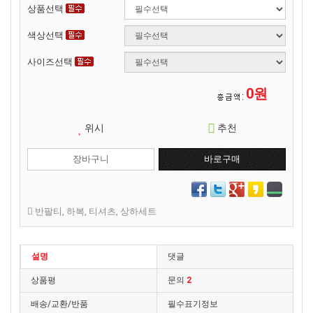
상품선택
색상선택
사이즈선택
0원
위시
추천
반팔티
,
하복
,
티셔츠
,
상하세트
설명
댓글
상품평
문의
2
배송/교환/반품
필수표기정보