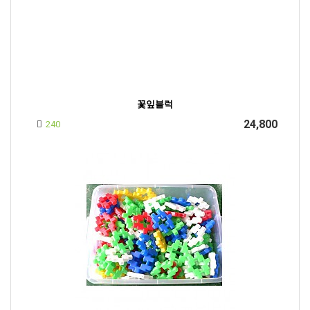
꽃잎블럭
24,800
240