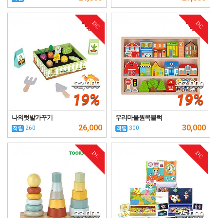
DC
DC
32,000
37,000
19%
19%
나의텃밭가꾸기
우리마을원목블럭
26,000
30,000
260
300
DC
DC
33,000
25,000