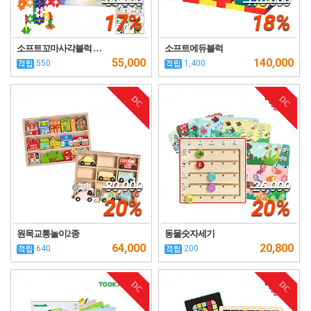
66,000
170,000
17%
18%
소프트꼬마사각블럭 …
소프트에듀블럭
55,000
140,000
550
1,400
DC
DC
80,000
26,000
20%
20%
원목교통놀이2종
동물숫자세기
64,000
20,800
640
200
DC
DC