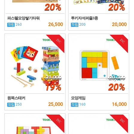
20%
20%
파스텔모양쌓기타워
투키자석퍼즐3종
26,500
20,000
260
200
DC
DC
31,000
20,000
19%
20%
원목스태커
모양게임
25,000
16,000
250
160
DC
DC