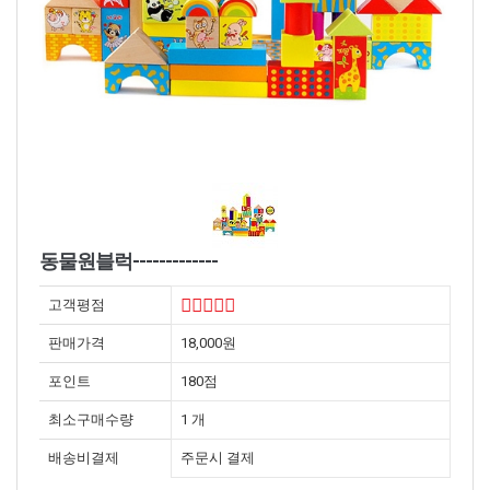
동물원블럭-------------
고객평점
판매가격
18,000원
포인트
180점
최소구매수량
1 개
배송비결제
주문시 결제