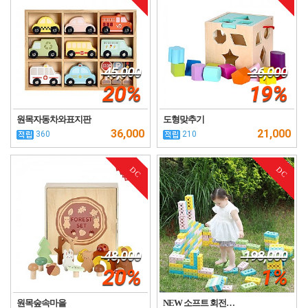
45,000
26,000
20%
19%
원목자동차와표지판
도형맞추기
36,000
21,000
360
210
DC
DC
48,000
198,000
20%
1%
원목숲속마을
NEW 소프트 회전…