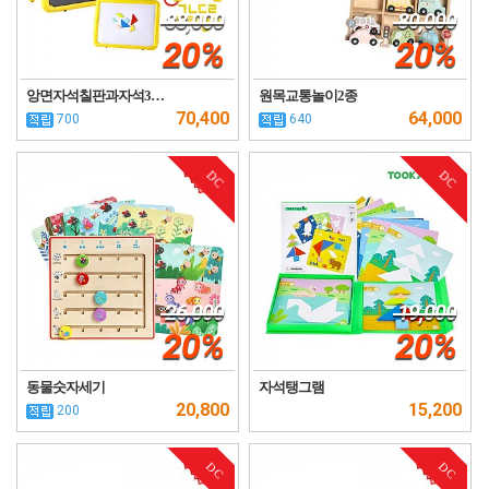
88,000
80,000
20%
20%
앙면자석칠판과자석3…
원목교통놀이2종
70,400
64,000
700
640
DC
DC
26,000
19,000
20%
20%
동물숫자세기
자석탱그램
20,800
15,200
200
DC
DC