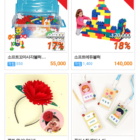
66,000
170,000
17%
18%
소프트꼬마사각블럭 …
소프트에듀블럭
55,000
140,000
550
1,400