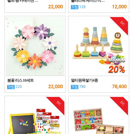
펠트-왕 카네이션 …
플라스틱 케이스 이…
22,000
12,000
120
DC
98,000
20%
봄꽃 리스 10세트
멀티원목쌓기4종
22,000
78,400
220
780
DC
DC