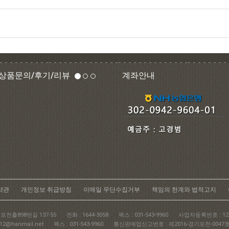
상품문의/후기/리뷰
계좌안내
약관
개인정보 취급방침
이메일 무단수집거부
책임의 한계와 법적고지
포천촐898번길 137-55
전화 : 1644-3058
팩스 : 031-543-9960
사업자등록번호 : 127-
12@hanmail.net
팩스 : 031-543-9960
통신판매업신고번호 : 제2016-경기포천-0047