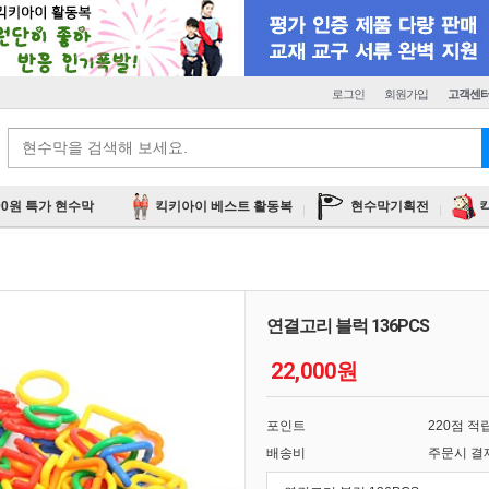
로그인
회원가입
고객센
00원 특가 현수막
킥키아이 베스트 활동복
현수막기획전
연결고리 블럭 136PCS
22,000원
포인트
220점 적
배송비
주문시 결