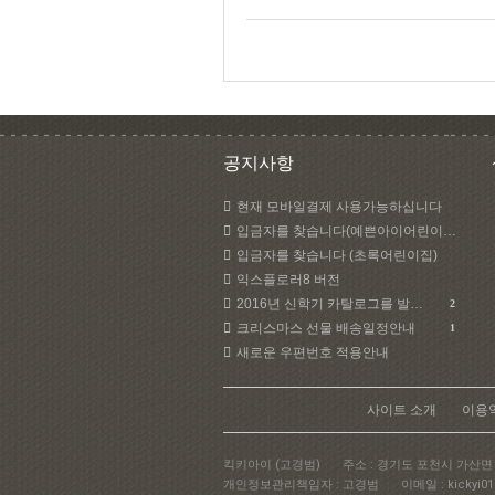
공지사항
현재 모바일결제 사용가능하십니다
입금자를 찾습니다(예쁜아이어린이집)
입금자를 찾습니다 (초록어린이집)
익스플로러8 버전
2016년 신학기 카탈로그를 발송하였습니다.
2
크리스마스 선물 배송일정안내
1
새로운 우편번호 적용안내
사이트 소개
이용
킥키아이 (고경범)
주소 : 경기도 포천시 가산면 
개인정보관리책임자 : 고경범
이메일 : kickyi01