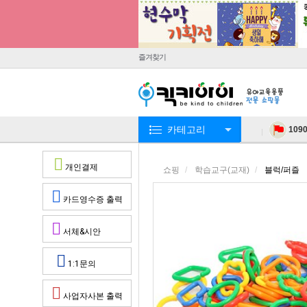
즐겨찾기
카테고리
109
개인결제
쇼핑
학습교구(교재)
블럭/퍼즐
카드영수증 출력
서체&시안
1:1문의
사업자사본 출력