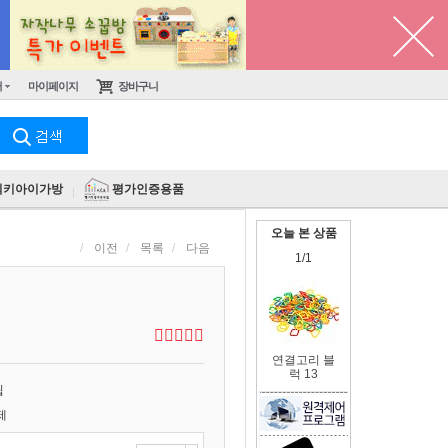
터
마이페이지
장바구니
킥키아이가방
평가인증용품
오늘 본 상품
이전
목록
다음
1/1
연결고리 블
럭 13
립
제