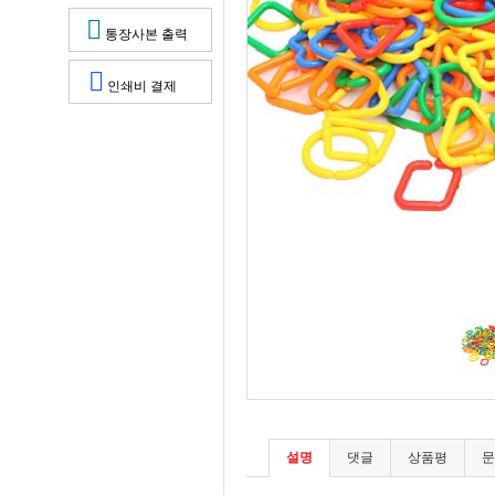
통장사본 출력
인쇄비 결제
설명
댓글
상품평
문