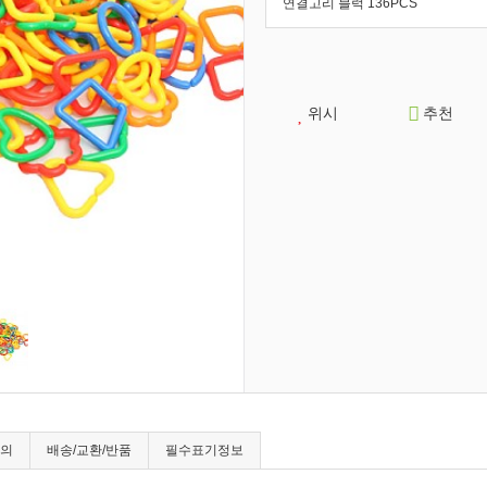
연결고리 블럭 136PCS
위시
추천
의
배송/교환/반품
필수표기정보