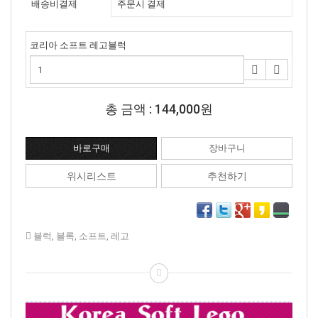
배송비결제
주문시 결제
코리아 소프트 레고블럭
총 금액 :
144,000원
위시리스트
추천하기
블럭
,
블록
,
소프트
,
레고