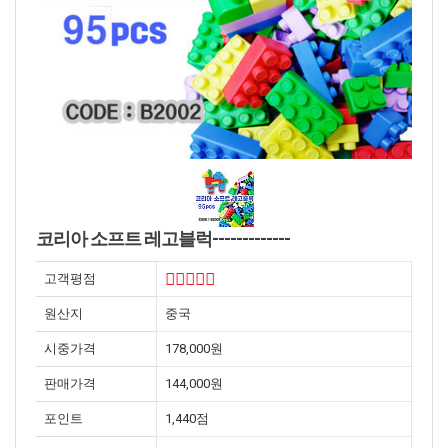
코리아 소프트 레고블럭-------------
고객평점
원산지
중국
시중가격
178,000원
판매가격
144,000원
포인트
1,440점