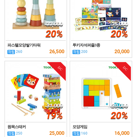
33,000
25,000
20%
20%
파스텔모양쌓기타워
투키자석퍼즐3종
26,500
20,000
260
200
DC
DC
31,000
20,000
19%
20%
원목스태커
모양게임
25,000
16,000
250
160