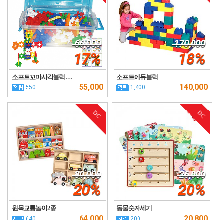
66,000
170,000
17%
18%
소프트꼬마사각블럭 …
소프트에듀블럭
55,000
140,000
550
1,400
DC
DC
80,000
26,000
20%
20%
원목교통놀이2종
동물숫자세기
64,000
20,800
640
200