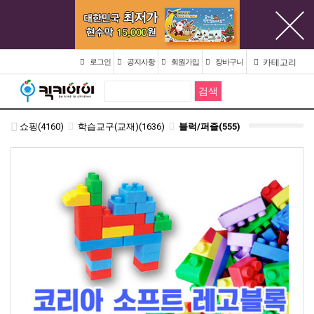
카테고리
로그인
공지사항
회원가입
장바구니
쇼핑(4160)
학습교구(교재)(1636)
블럭/퍼즐(555)