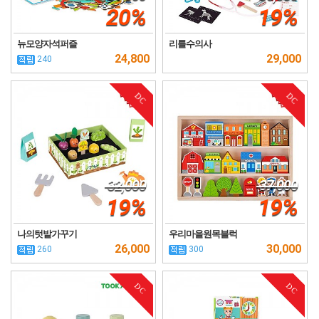
20%
19%
뉴모양자석퍼즐
리틀수의사
24,800
29,000
240
DC
DC
32,000
37,000
19%
19%
나의텃밭가꾸기
우리마을원목블럭
26,000
30,000
260
300
DC
DC