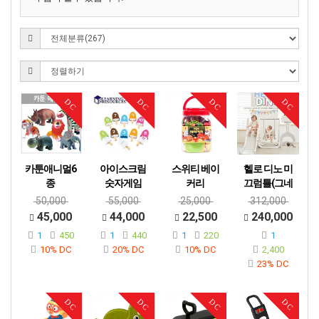
DC
DC
DC
DC
카툰애니멀6
아이스크림
스위티 베이
헬로 디노 미
종
숫자게임
커리
끄럼틀(그네
+ 농구대 세
50,000
55,000
25,000
312,000
트)
45,000
44,000
22,500
240,000
1
450
1
440
1
220
1
10% DC
20% DC
10% DC
2,400
23% DC
DC
DC
DC
DC