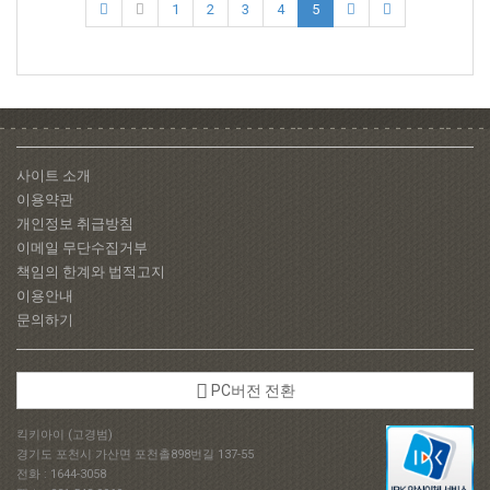
드라이빙플레이
1
2
3
4
5
벽걸이완구​​​​선택
4. 경찰차벽걸이
교구​​​​선택5. 소방
차벽걸이교구​​​​선
택6. 앰뷸런스벽
걸이교구선택7.
중장비벽걸이교
사이트 소개
구​…
이용약관
개인정보 취급방침
이메일 무단수집거부
책임의 한계와 법적고지
이용안내
문의하기
PC버전 전환
킥키아이 (고경범)
경기도 포천시 가산면 포천촐898번길 137-55
전화 : 1644-3058