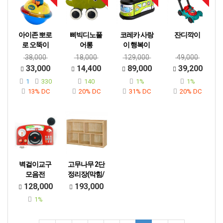
아이존 뽀로
삐빅디노풀
코레카 사랑
잔디깍이
로 오뚝이
어롱
이 행복이
38,000
18,000
129,000
49,000
33,000
14,400
89,000
39,200
1
330
140
1%
1%
13% DC
20% DC
31% DC
20% DC
벽걸이교구
고무나무 2단
모음전
정리장(막힘/
완구장)
선택1. 벽걸이교
128,000
193,000
구알파벳​​​​선택2.
1%
악어액티비티벽
걸이완구​​​​선택3.