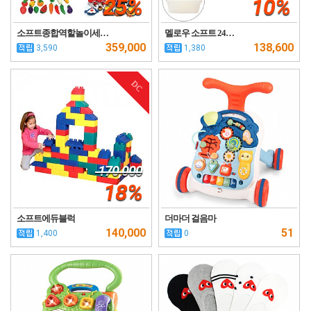
25%
10%
소프트종합역할놀이세…
멜로우 소프트 24…
359,000
138,600
3,590
1,380
DC
170,000
18%
소프트에듀블럭
더마더 걸음마
140,000
51
1,400
0