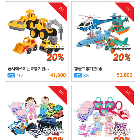
DC
DC
52,000
66,000
20%
20%
공사에쓰이는교통기관…
항공교통기관4종
41,600
52,800
410
520
DC
DC
139,000
145,000