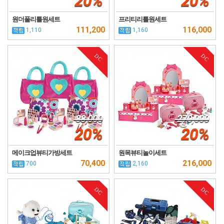
20%
20%
원더풀리틀원세트
프리티리틀원세트
111,200
116,000
1,110
1,160
DC
DC
88,000
270,000
20%
20%
메이크업뷰티가방세트
원목뷰티놀이세트
70,400
216,000
700
2,160
DC
DC