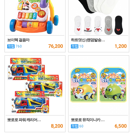
브이텍 걸음마
하트덧신 (랜덤발송…
76,200
1,200
760
10
뽀로로 파워 캐리어…
뽀로로 뮤직미니카 …
8,200
6,500
60