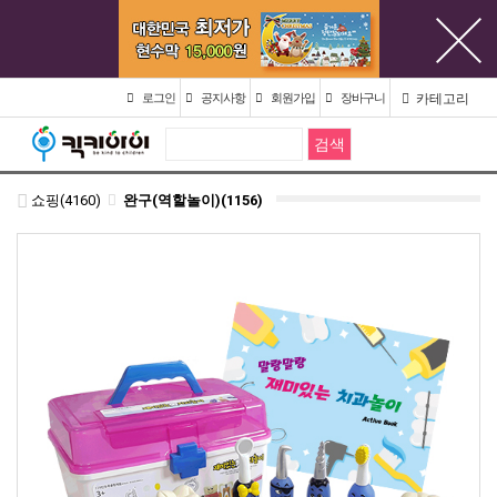
카테고리
로그인
공지사항
회원가입
장바구니
쇼핑(4160)
완구(역할놀이)(1156)