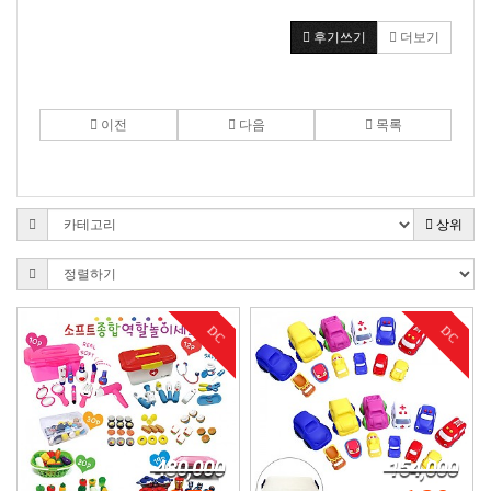
후기쓰기
더보기
이전
다음
목록
상위
DC
DC
480,000
154,000